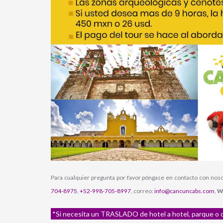
Para cualquier pregunta por favor póngase en contacto con no
704-8975
,
+52-998-705-8997
, correo:
info@cancuncabs.com
,
W
*Si necesita un TRASLADO de hotel a hotel, parque o dir