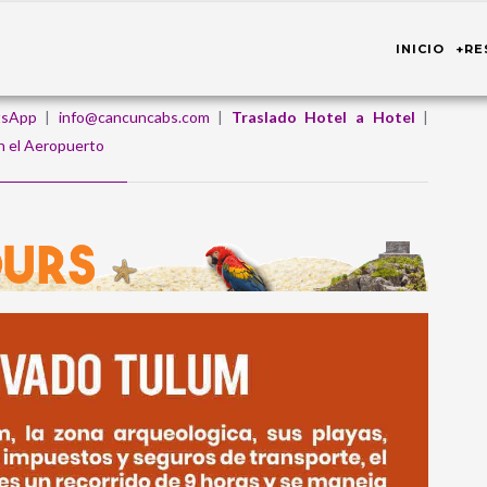
INICIO
+RE
sApp
|
info@cancuncabs.com
|
Traslado Hotel a Hotel
|
n el Aeropuerto