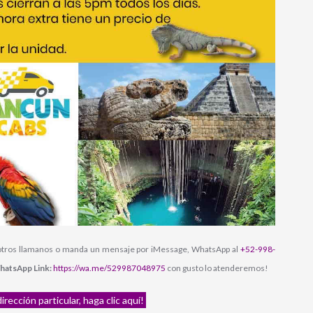
sotros llamanos o manda un mensaje por iMessage, WhatsApp al
+52-998-
hatsApp Link:
https://wa.me/529987048975
con gusto lo atenderemos!
ección particular, haga clic aquí!