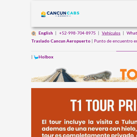
English
|
+52-998-704-8975
|
Vehiculos
|
What
Traslado Cancun Aeropuerto
|
Punto de encuentro e
|
Holbox