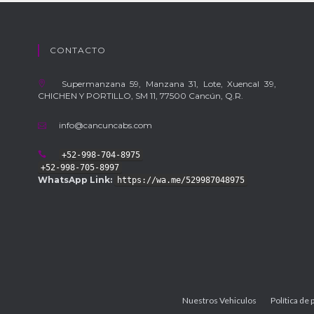
CONTACTO
Supermanzana 59, Manzana 31, Lote, Xuencal 39,
CHICHEN Y PORTILLO, SM 11, 77500 Cancún, Q.R.
info@cancuncabs.com
+52-998-704-8975
+52-998-705-8997
WhatsApp Link:
https://wa.me/529987048975
Nuestros Vehiculos
Política de 